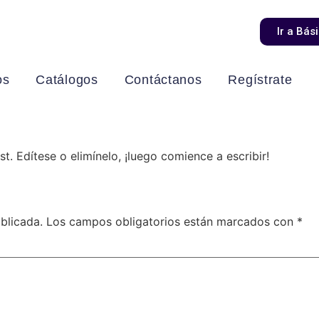
Ir a Bás
os
Catálogos
Contáctanos
Regístrate
t. Edítese o elimínelo, ¡luego comience a escribir!
blicada.
Los campos obligatorios están marcados con
*