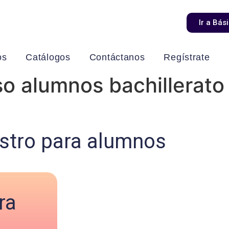
Ir a Bás
os
Catálogos
Contáctanos
Regístrate
so alumnos bachillerato
stro para alumnos
ra