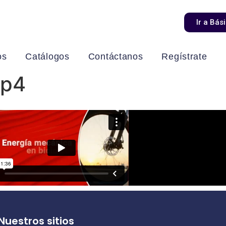
Ir a Bás
os
Catálogos
Contáctanos
Regístrate
mp4
Nuestros sitios