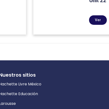
Unit 22
Ver
Nuestros sitios
Hachette Livre México
Hachette Educación
Larousse