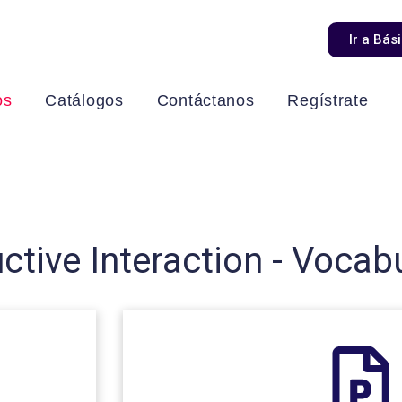
Ir a Bás
os
Catálogos
Contáctanos
Regístrate
ctive Interaction - Vocab