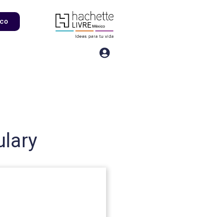
ico
ulary